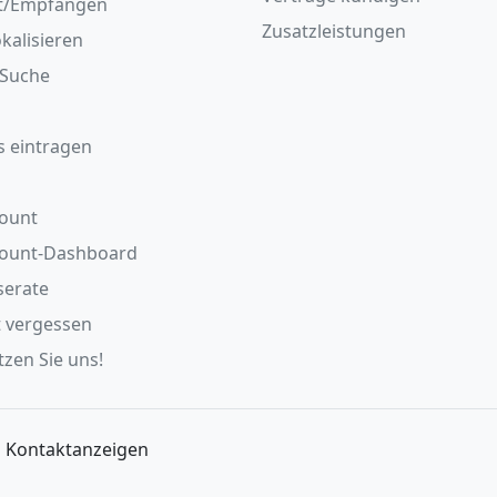
t/Empfangen
Zusatzleistungen
okalisieren
/Suche
s eintragen
ount
count-Dashboard
serate
 vergessen
zen Sie uns!
| Kontaktanzeigen